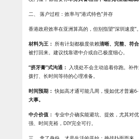
二、 落户过程：效率与“港式特色”并存
香港政府效率在亚洲算高的，但别指望“深圳速度”
材料为王：
所有计划都极度依赖
清晰、完整、符合
被打回来。建议找靠谱中介或自己极度细心。
“挤牙膏”式沟通：
入境处不会主动追着你跑。补件
拨打、长时间等待的心理准备。
时间预期：
快如高才通可能几周，慢如优才普遍6-
大事。
中介价值：
专业中介确实能避坑、提效，尤其对优
强、时间充裕，DIY完全可行。
三、 拿了身份，才是生活的开始：挑战扑面而来