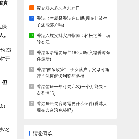
槛真
嫁香港人多久拿到户口
香港出生就是香港户口吗(现在赴港生
子还能落户吗)
担保
人。
香港入境安排实用指南：轻松过关，玩
转香江
约23
香港永居需要每年180天吗(入籍香港条
称“开
件最新)
香港“依亲政策”：子女落户，父母可随
行？深度解读利弊与路径
，但
香港签证一年可去几次(一个月能去三
次香港吗)
香港居民去台湾需要什么证件(香港人
源）
现在去台湾免签吗)
薪/名
猜您喜欢