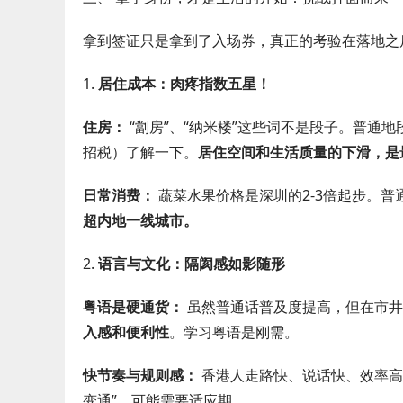
拿到签证只是拿到了入场券，真正的考验在落地之
1.
居住成本：肉疼指数五星！
住房：
“劏房”、“纳米楼”这些词不是段子。普通地
招税）了解一下。
居住空间和生活质量的下滑，是
日常消费：
蔬菜水果价格是深圳的2-3倍起步。普通
超内地一线城市。
2.
语言与文化：隔阂感如影随形
粤语是硬通货：
虽然普通话普及度提高，但在市井
入感和便利性
。学习粤语是刚需。
快节奏与规则感：
香港人走路快、说话快、效率高
变通”，可能需要适应期。