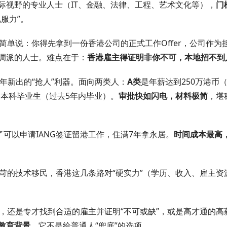
际视野的专业人士（IT、金融、法律、工程、艺术文化等），
门
服力”。
简单说：你得先拿到一份香港公司的正式工作Offer，公司作为
调派的人士。难点在于：
香港雇主得证明非你不可，本地招不到
23年新出的“抢人”利器。面向两类人：
A类
是年薪达到250万港币（
本科毕业生（过去5年内毕业）。
审批快如闪电，材料极简
，堪
可以申请IANG签证留港工作，住满7年拿永居。
时间成本最高
苛的技术移民，香港这几条路对“硬实力”（学历、收入、雇主资
，还是专才找到合适的雇主并证明“不可或缺”，或是高才通的高
教育背景
。它不是给普通人“兜底”的选项。