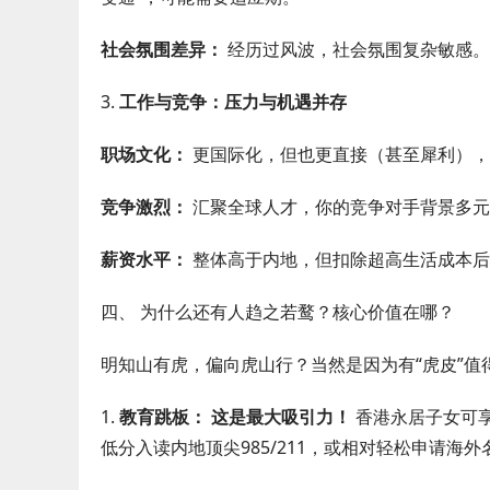
社会氛围差异：
经历过风波，社会氛围复杂敏感。
3.
工作与竞争：压力与机遇并存
职场文化：
更国际化，但也更直接（甚至犀利），
竞争激烈：
汇聚全球人才，你的竞争对手背景多元
薪资水平：
整体高于内地，但扣除超高生活成本后
四、 为什么还有人趋之若鹜？核心价值在哪？
明知山有虎，偏向虎山行？当然是因为有“虎皮”值
1.
教育跳板：
这是最大吸引力！
香港永居子女可享
低分入读内地顶尖985/211，或相对轻松申请