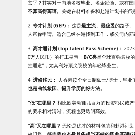
玄乎？其实对于内地名校毕业、名企经验、或有国
不算高得离谱
。关键在材料准备和赴港计划书的“说
2.
专才计划 (GEP)：
这是
最主流、最稳妥
的路子。
人帮你申请。适合已经在港找到工作，或公司内部
3.
高才通计划 (Top Talent Pass Scheme)：
20
0万人民币）的打工皇帝；
B/C类
是全球百强名校的
挂通道”，尤其利好顶尖院校的年轻毕业生。
4.
进修移民：
去香港读个全日制硕士/博士，毕业了
也是曲线救国、提升学历的好方法。
“低”在哪里？
相比欧美动辄几百万的投资移民或严
的要求相对清晰，流程也更透明高效。
“高”又在哪里？
无论是优才的材料包装和赴港计划
校门槛，都需要你
本身具备相当不错的职业基础或