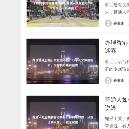
最近总有朋
火，普通人
向了一个核
香港通
的今天...
办理香港
迷雾
最近，后台
群的专属话
全球通行，
香港通
是“中...
普通人如
说透
知乎上关于
育资源，有