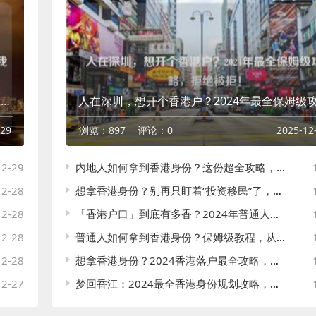
「2024最新版」想拿香港户口？别再迷茫了，我把所有靠谱的路都给你捋清楚了
-29
浏览：897
评论：0
2025-12
12-29
内地人如何拿到香港身份？这份超全攻略，请收好！
12-28
想拿香港身份？别再只盯着“投资移民”了，这篇超全指南告诉你7条路
12-28
「香港户口」到底有多香？2024年普通人拿香港身份的4种主流路径，总有一条适合你
12-28
普通人如何拿到香港身份？保姆级教程，从签证到永居，一篇全说透
12-28
想拿香港身份？2024香港落户最全攻略，优才、专才、高才通、留学…总有一款适合你
12-27
梦回香江：2024最全香港身份规划攻略，告别信息差，总有一条路适合你