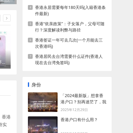
香港永居需要每年180天吗(入籍香港条
件最新)
香港“依亲政策”：子女落户，父母可随
行？深度解读利弊与路径
香港签证一年可去几次(一个月能去三
次香港吗)
香港居民去台湾需要什么证件(香港人
香港落户(香港移民需要什么条件)
香港落户优才计划(香港优才计划需要什么条件)
香港落户深圳(香港人才引进落户条件)
现在去台湾免签吗)
身份
「2024最新版」想拿香
港户口？别再迷茫了，我
把所有靠谱的路都给你捋
2025年12月29日
清楚了
：香港
香港户口有什么用？
持实
合