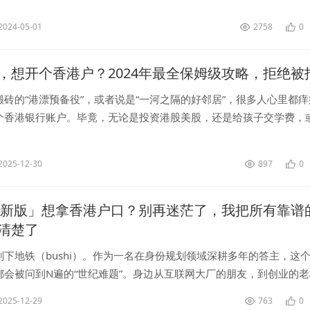
...
2024-05-01
2758
0
，想开个香港户？2024年最全保姆级攻略，拒绝被
砖的“港漂预备役”，或者说是“一河之隔的好邻居”，很多人心里都痒
个香港银行账户。毕竟，无论是投资港股美股，还是给孩子交学费，
产配置多一点选择，一个香港账户都像个万能的“瑞士军刀”。但是！
2025-12-30
897
0
4最新版」想拿香港户口？别再迷茫了，我把所有靠谱
清楚了
刚下地铁（bushi）。作为一名在身份规划领域深耕多年的答主，这
都会被问到N遍的“世纪难题”。身边从互联网大厂的朋友，到创业的
育焦虑的宝妈，都在蠢蠢欲动。“拿到香港户口，到底香在哪儿？”简.
2025-12-29
763
0