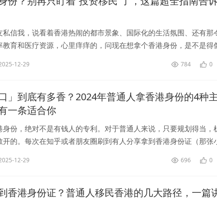
身份？别再只盯着“投资移民”了，这篇超全指南告诉
友私信我，说看着香港热闹的都市景象、国际化的生活氛围、还有那
率教育和医疗资源，心里痒痒的，问现在想拿个香港身份，是不是得
个一千万搞“投资移民”？每每听到这里，我都得先澄清一个最大的误
2025-12-29
784
0
.
口」到底有多香？2024年普通人拿香港身份的4种
有一条适合你
港身份，绝对不是有钱人的专利。对于普通人来说，只要规划得当，
敞开的。每次在知乎或者朋友圈刷到有人分享拿到香港身份证（那张
片），底下总会有一堆评论在问：“怎么搞的？需要多少钱？”“是不是
2025-12-29
696
0
到香港身份证？普通人移民香港的几大路径，一篇