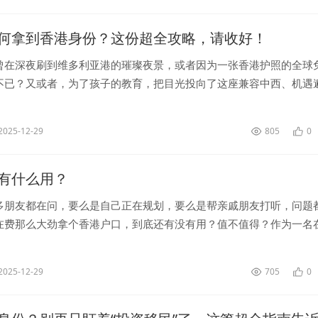
何拿到香港身份？这份超全攻略，请收好！
曾在深夜刷到维多利亚港的璀璨夜景，或者因为一张香港护照的全球
不已？又或者，为了孩子的教育，把目光投向了这座兼容中西、机遇
拿个香港户口”，这个念头在许多内地人心中闪过，但往往很快就被“太
2025-12-29
805
0
有什么用？
多朋友都在问，要么是自己正在规划，要么是帮亲戚朋友打听，问题
在费那么大劲拿个香港户口，到底还有没有用？值不值得？作为一名
的“过来人”，我可以很负责任地告诉你：香港户口的价值，不仅还在
.
2025-12-29
705
0