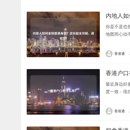
内地人如
你是不是也
地图而心动
的城市？“
了”、“得花...
香港通
香港户口
最近身边好
度一致：现
港生活多年
在今天这个..
香港通