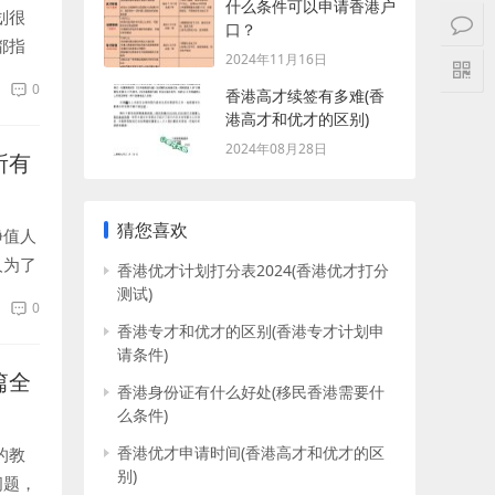
什么条件可以申请香港户
划很
口？
都指
2024年11月16日
爆炸
0
香港高才续签有多难(香
港高才和优才的区别)
2024年08月28日
所有
猜您喜欢
净值人
人为了
香港优才计划打分表2024(香港优才打分
说它
测试)
0
香港专才和优才的区别(香港专才计划申
请条件)
篇全
香港身份证有什么好处(移民香港需要什
么条件)
香港优才申请时间(香港高才和优才的区
的教
别)
问题，