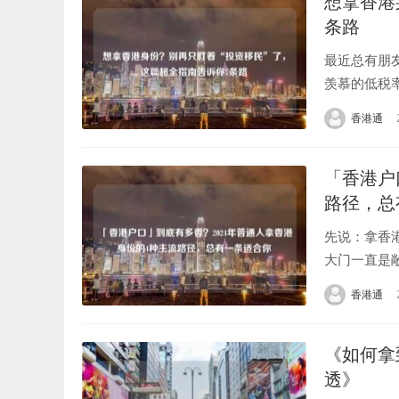
想拿香港
条路
最近总有朋
羡慕的低税
前一样，砸
香港通
友，信息该..
「香港户
路径，总
先说：拿香
大门一直是
的三颗星卡
香港通
难？”“我这...
《如何拿
透》