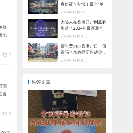
身份证？别慌！最全“单
程证”攻略+血泪经验分享
2025年12月27日
都在这！
大陆人在香港开户到底有
免签
多难？2024年最新最全
攻略，吐血整理！
遍地
2025年12月26日
难
费时费力办香港户口，值
得吗？亲身经历告诉你，
0
这不仅仅是一本护照
2025年12月26日
热评文章
都高
在香
，而且
一个香港户口值多少钱
0