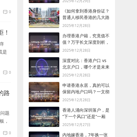
2025年12月29日
《如何拿到香港身份证？
0
普通人移民香港的几大路
径，一篇讲透》
2025年12月28日
拒！
办理香港户籍，究竟值不
值？万字长文深度剖析，
痒
为你扒开所有迷雾
2025年12月28日
或是
最近风
深度对比：香港户口 vs
北京户口，哪个才是未来
0
十年的最优解？
2025年12月28日
申请香港永居，真的可以
的路
保留内地户口吗？一文彻
底说清底层逻辑和操作路
2025年12月28日
径
香港人涌向深圳落户，是
个问题
“下一个风口”还是“一厢
老板，
情愿”？亲历者说给你听
2025年12月27日
..
0
内地嫁香港，7年换一张