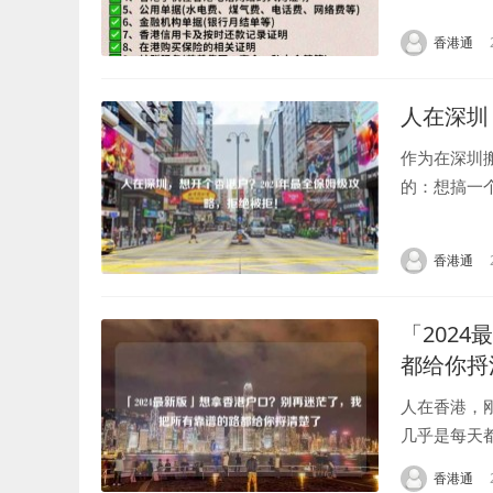
法、自愿和以定
香港通
人在深圳
作为在深圳搬
的：想搞一
单纯为了资
向好像...
香港通
「202
都给你捋
人在香港，
几乎是每天
再到为孩子教
香港通