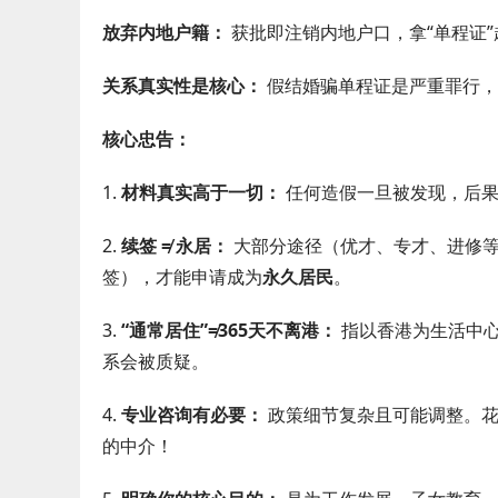
放弃内地户籍：
获批即注销内地户口，拿“单程证
关系真实性是核心：
假结婚骗单程证是严重罪行，
核心忠告：
1.
材料真实高于一切：
任何造假一旦被发现，后果
2.
续签 ≠ 永居：
大部分途径（优才、专才、进修
签），才能申请成为
永久居民
。
3.
“通常居住”≠365天不离港：
指以香港为生活中心
系会被质疑。
4.
专业咨询有必要：
政策细节复杂且可能调整。花
的中介！